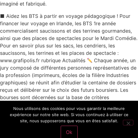
imaginé et fabriqué.
■ Aidez les BTS à partir en voyage pédagogique ! Pour
financer leur voyage en Irlande, les BTS 1re année
commercialisent saucissons et des terrines gourmandes,
ainsi que des places de spectacles pour le Mardi Comédie.
Pour en savoir plus sur les sacs, les cendriers, les
saucissons, les terrines et les places de spectacle :
www.grafipolis.fr rubrique Actualités
Chaque année, un
jury composé de différentes personnes représentatives de
la profession (imprimeurs, écoles de la filière Industries
graphiques) se réunit afin d’étudier la centaine de dossiers
reçus et délibérer sur le choix des futurs boursiers. Les
bourses sont décernées sur la base de critères
d’excellence et de critères sociaux. Depuis sa création, la
Nous utilisons des cookies pour vous garantir la meilleure
Fondation a distribué plus d’un million d’euros à 427 jeunes
expérience sur notre site web. Si vous continuez à utiliser ce
en formation. Pour suivre la page sur LinkedIn: GRAFIPOLIS
site, nous supposerons que vous en êtes satisfait.
Formation continue
Ok