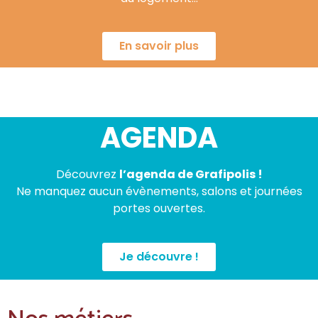
En savoir plus
AGENDA
Découvrez
l’agenda de Grafipolis !
Ne manquez aucun évènements, salons et journées
portes ouvertes.
Je découvre !