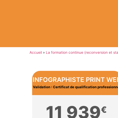
Accueil
»
La formation continue (reconversion et st
INFOGRAPHISTE PRINT WE
Validation : Certificat de qualification professionn
11 939
€