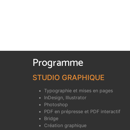
Programme
STUDIO GRAPHIQUE
Typographie et mises en pages
InDesign, Illustrator
Photoshop
PDF en prépresse et PDF interactif
Bridge
Création graphique