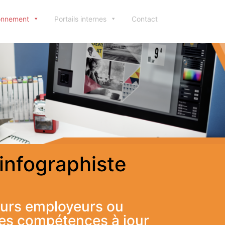
ionnement
Portails internes
Contact
infographiste
uturs employeurs ou
des compétences à jour