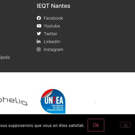
IEQT Nantes
Facebook
Youtube
Twitter
LinkedIn
Instagram
ipolis
Ok
 nous supposerons que vous en êtes satisfait.