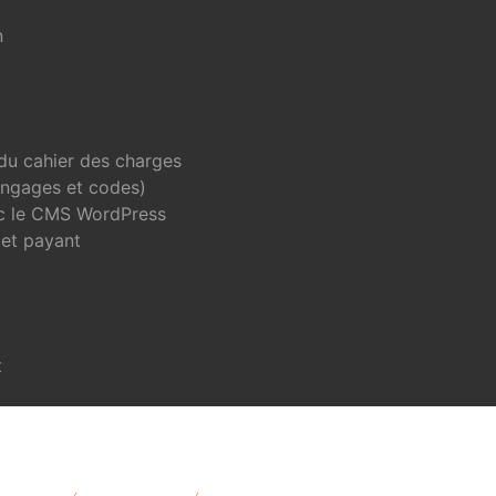
n
 du cahier des charges
angages et codes)
ec le CMS WordPress
 et payant
t