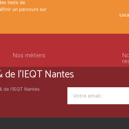
es tests de
éfinir un parcours sur
Loca
Nos métiers
No
re
 & de l'IEQT Nantes
 & de l’IEQT Nantes