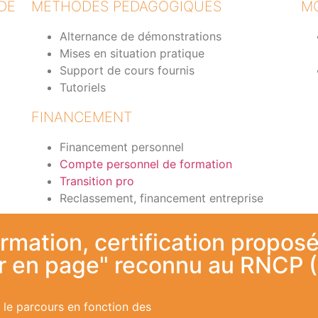
DE
MÉTHODES PÉDAGOGIQUES
M
Alternance de démonstrations
Mises en situation pratique
Support de cours fournis
Tutoriels
FINANCEMENT
Financement personnel
Compte personnel de formation
Transition pro
Reclassement, financement entreprise
ormation, certification proposé
ur en page" reconnu au RNCP 
r le parcours en fonction des