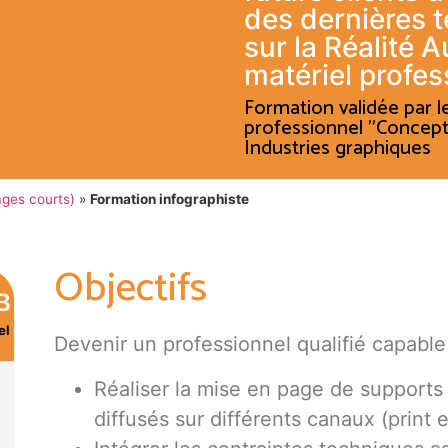
des dernières 
sur la Réalité 
matériel profes
Formation validée par le
professionnel "Concept
Industries graphiques
ages courts)
»
Formation infographiste
Objectifs
B
el
Devenir un professionnel qualifié capable
Réaliser la mise en page de supports
diffusés sur différents canaux (print 