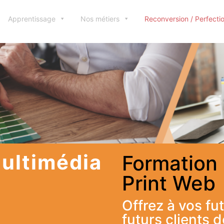
Apprentissage
Nos métiers
Reconversion / Perfect
ultimédia
Formation 
Print Web
Offrez à vos f
futurs clients 