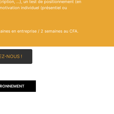
cription, …), un test de positionnement (en
 motivation individuel (présentiel ou
aines en entreprise / 2 semaines au CFA.
TEZ-NOUS !
VIRONNEMENT