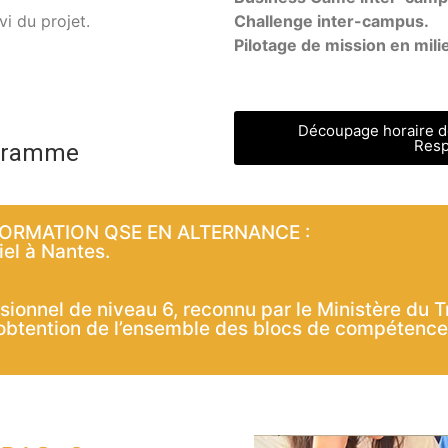
vi du projet.
Challenge inter-campus.
Pilotage de mission en mili
Découpage horaire d
Resp
ogramme
ORMATION QSE EN ALTERNANCE :
iel à Nantes.
essionnel de niveau 6, reconnu par le Ministère d
l’obtention de l’ensemble des blocs de compétenc