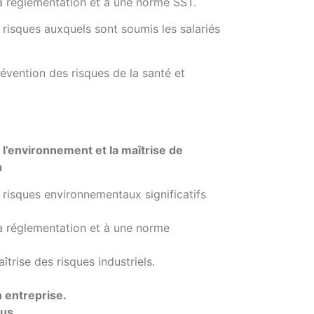
 la réglementation et à une norme SST.
es risques auxquels sont soumis les salariés
évention des risques de la santé et
e l’environnement et la maîtrise de
n
es risques environnementaux significatifs
 la réglementation et à une norme
trise des risques industriels.
 entreprise.
us.