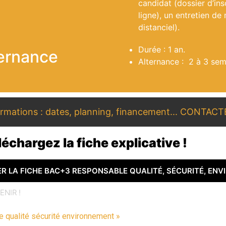
candidat
(dossier d’ins
ligne), un entretien de
distanciel).
Durée : 1 an.
ternance
Alternance : 2 à 3 sem
formations : dates, planning, financement... CONTAC
éléchargez la fiche explicative !
R LA FICHE BAC+3 RESPONSABLE QUALITÉ, SÉCURITÉ, EN
ENIR !
 qualité sécurité environnement »