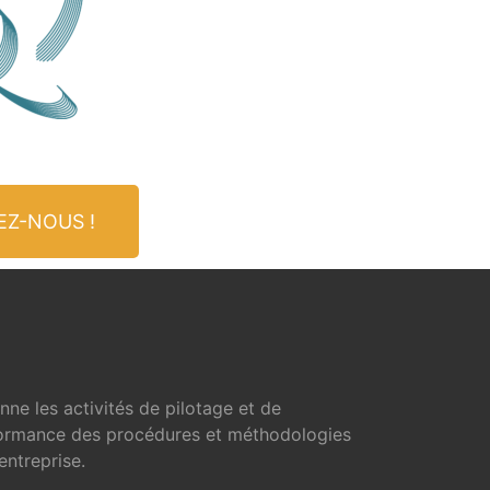
TEZ-NOUS !
onne les activités de pilotage et de
rformance des procédures et méthodologies
entreprise.