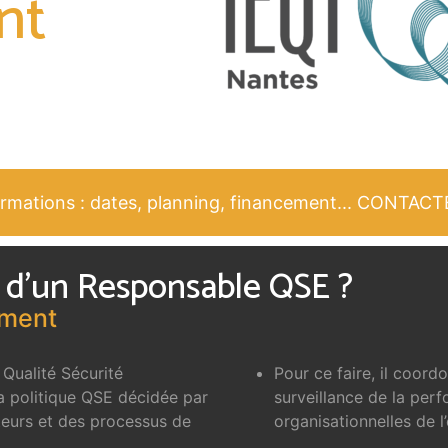
nt
formations : dates, planning, financement... CONTAC
s d’un Responsable QSE ?
ement
Qualité Sécurité
Pour ce faire, il coord
 politique QSE décidée par
surveillance de la pe
ateurs et des processus de
organisationnelles de l’