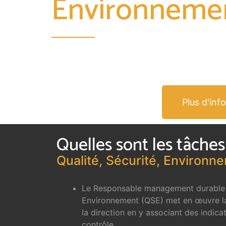
Environneme
Plus d'in
Quelles sont les tâche
Qualité, Sécurité, Environn
Le Responsable management durable 
Environnement (QSE) met en œuvre la
la direction en y associant des indic
contrôle.