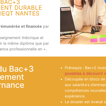
 BAC+3
ENT DURABLE
'IEQT NANTES
 rémunérée et financée
par
nseignement théorique et
nir le même diplôme que par
ience professionnelle en +.
 du Bac+3
Prérequis : Bac+2 tout
possibles à découvrir ic
gement
Découpée en blocs de 
ernance
.
.
aux salarié
e
s d’entre
compétences nouvelles,
expérience.
Le dossier est évalué s