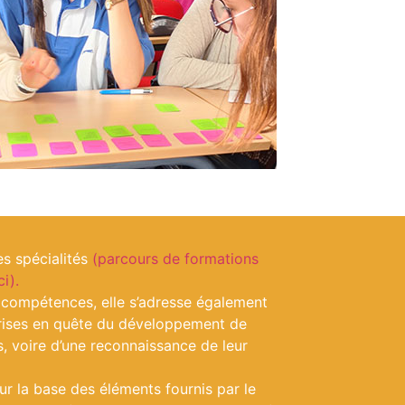
es spécialités
(parcours de formations
i).
compétences, elle s’adresse également
prises en quête du développement de
 voire d’une reconnaissance de leur
ur la base des éléments fournis par le