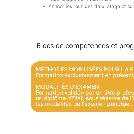
Animer les réunions de pilotage et sui
Blocs de compétences et pr
MÉTHODES MOBILISÉES POUR LA F
Formation exclusivement en présent
MODALITÉS D'EXAMEN :
Formation validée par un titre prof
un diplôme d’État, sous réserve de 
les modalités de l'examen ponctuel.