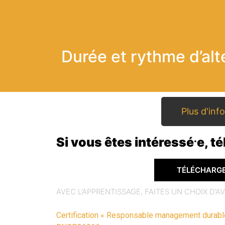
Durée et rythme d’al
Plus d'in
.
Si vous êtes intéressé
e, t
TÉLÉCHARGE
AVEC L’APPRENTISSAGE, FAITES UN CHOIX D’AV
Certification « Responsable management durable