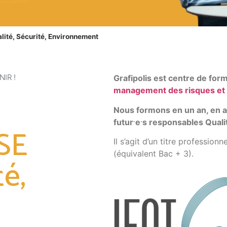
lité, Sécurité, Environnement
IR !
Grafipolis est centre de for
management des risques et 
Nous formons en un an, en al
.
.
futur
e
s responsables Quali
SE
Il s’agit d’un titre professio
(équivalent Bac + 3).
té,