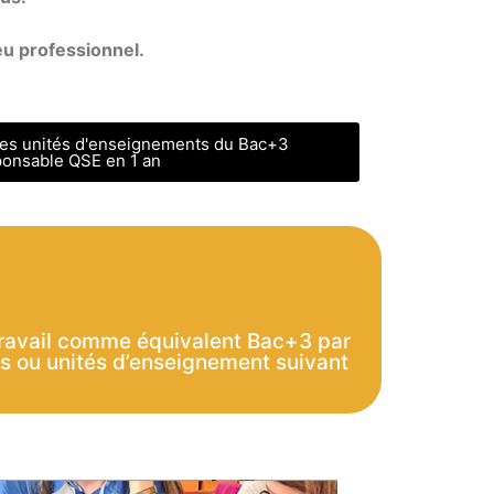
eu professionnel.
es unités d'enseignements du Bac+3
onsable QSE en 1 an
u Travail comme équivalent Bac+3
par
es ou unités d’enseignement suivant