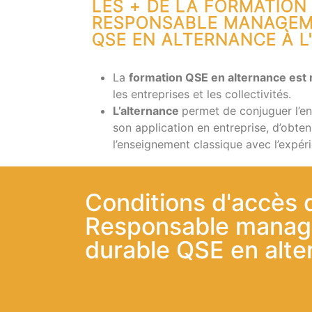
LES + DE LA FORMATION
RESPONSABLE MANAGEM
QSE EN ALTERNANCE À L
La
formation QSE en alternance est
les entreprises et les collectivités.
L’alternance
permet de conjuguer l’e
son application en entreprise, d’obte
l’enseignement classique avec l’expér
Conditions d'accès
Responsable mana
durable QSE en alt