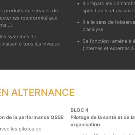
Il prépare les démarche
es produits ou services de
spécifiques et assure l
t externes (conformité aux
Il a le sens de l’obser
ents…).
d’analyse.
 les systèmes de
Sa fonction l’amène à 
inaison à tous les niveaux
(internes et externes à 
EN ALTERNANCE
BLOC 4
ion de la performance QSSE
Pilotage de la santé et de l
organisation
avec les pilotes de