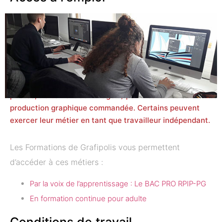
La profession recrute des infographistes plurimédia qui
sont des bons techniciens.
La création est souvent
traitée par ailleurs dans les agences de communication
ou de publicité. Dans les industries graphiques, la
technique est partout. L’infographiste plurimédia
travaille seul et peut sous-traiter des tâches (achat de
photos, traitement de l'image...) pour réaliser la
production graphique commandée. Certains peuvent
exercer leur métier en tant que travailleur indépendant.
Les Formations de Grafipolis vous permettent
d’accéder à ces métiers :
Par la voix de l’apprentissage : Le BAC PRO RPIP-PG
En formation continue pour adulte