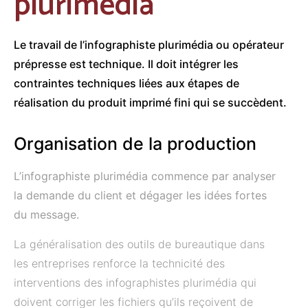
plurimédia
Le travail de l’infographiste plurimédia ou opérateur
prépresse est technique. Il doit intégrer les
contraintes techniques liées aux étapes de
réalisation du produit imprimé fini qui se succèdent.
Organisation de la production
L’infographiste plurimédia commence par analyser
la demande du client et dégager les idées fortes
du message.
La généralisation des outils de bureautique dans
les entreprises renforce la technicité des
interventions des infographistes plurimédia qui
doivent corriger les fichiers qu’ils reçoivent de