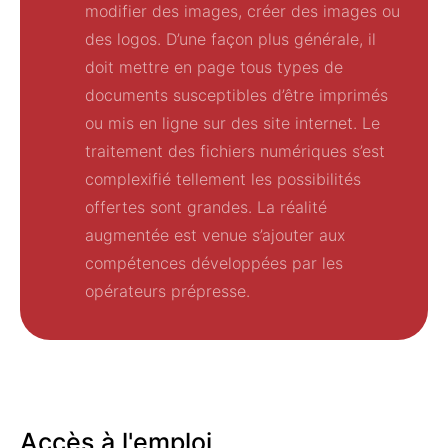
modifier des images, créer des images ou
des logos.
D’une façon plus générale, il
doit mettre en page tous types de
documents susceptibles d’être imprimés
ou mis en ligne sur des site internet.
Le
traitement des fichiers numériques s’est
complexifié tellement les possibilités
offertes sont grandes.
La réalité
augmentée est venue s’ajouter aux
compétences développées par les
opérateurs prépresse.
Accès à l'emploi