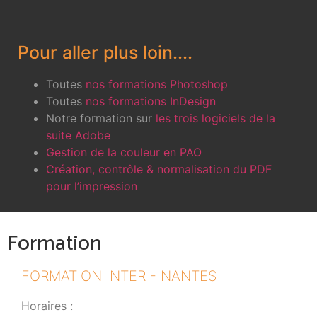
Pour aller plus loin....
Toutes
nos formations Photoshop
Toutes
nos formations InDesign
Notre formation sur
les trois logiciels de la
suite Adobe
Gestion de la couleur en PAO
Création, contrôle & normalisation du PDF
pour l’impression
Formation
FORMATION INTER - NANTES
Horaires :