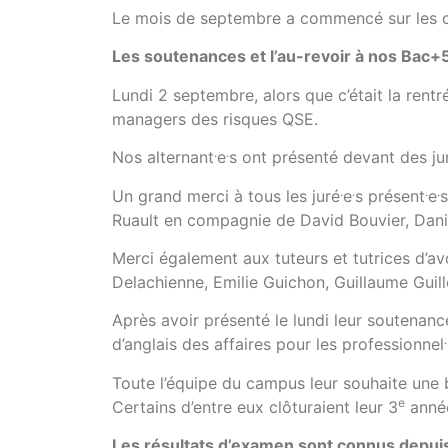
Le mois de septembre a commencé sur les c
Les soutenances et l’au-revoir à nos Bac+
Lundi 2 septembre, alors que c’était la rent
managers des risques QSE.
.
.
Nos alternant
e
s ont présenté devant des ju
.
.
.
.
Un grand merci à tous les juré
e
s présent
e
s
Ruault en compagnie de David Bouvier, Danie
Merci également aux tuteurs et tutrices d’
Delachienne, Emilie Guichon, Guillaume Guill
Après avoir présenté le lundi leur soutenanc
.
d’anglais des affaires pour les professionnel
Toute l’équipe du campus leur souhaite une b
e
Certains d’entre eux clôturaient leur 3
année
Les résultats d’examen sont connus depui