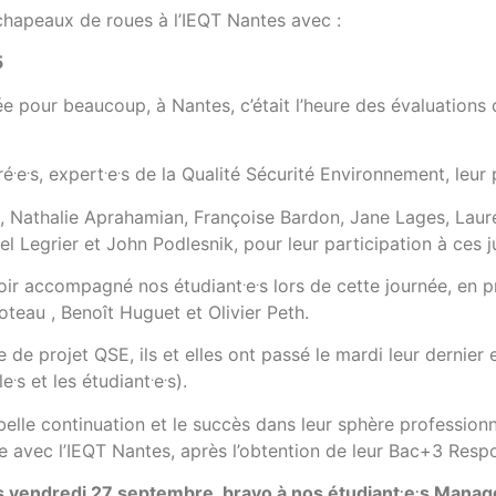
hapeaux de roues à l’IEQT Nantes avec :
5
rée pour beaucoup, à Nantes, c’était l’heure des évaluations
.
.
.
.
ré
e
s, expert
e
s de la Qualité Sécurité Environnement, leur
, Nathalie Aprahamian, Françoise Bardon, Jane Lages, Lau
l Legrier et John Podlesnik, pour leur participation à ces 
.
.
avoir accompagné nos étudiant
e
s lors de cette journée, en p
oteau , Benoît Huguet et Olivier Peth.
e de projet QSE, ils et elles ont passé le mardi leur derni
.
.
.
le
s et les étudiant
e
s).
elle continuation et le succès dans leur sphère professionn
 avec l’IEQT Nantes, après l’obtention de leur Bac+3 Respo
.
.
s vendredi 27 septembre, bravo à nos étudiant
e
s Manage