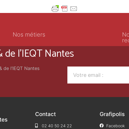
Nos métiers
No
re
 & de l'IEQT Nantes
 & de l’IEQT Nantes
Contact
Grafipolis
tes
02 40 50 24 22
Facebook