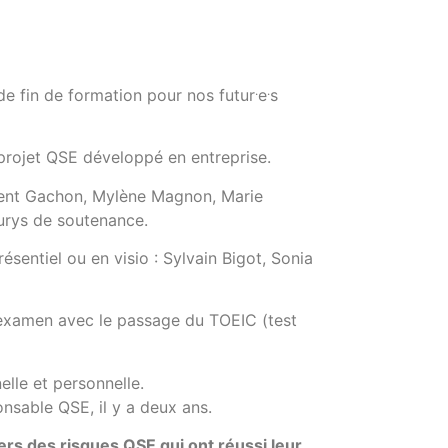
.
.
 de fin de formation pour nos futur
e
s
 projet QSE développé en entreprise.
rent Gachon, Mylène Magnon, Marie
jurys de soutenance.
résentiel ou en visio : Sylvain Bigot, Sonia
er examen avec le passage du TOEIC (test
elle et personnelle.
nsable QSE, il y a deux ans.
rs des risques QSE qui ont réussi leur