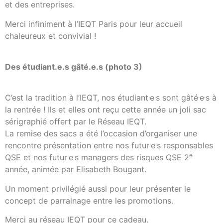
et des entreprises.
Merci infiniment à l’IEQT Paris pour leur accueil
chaleureux et convivial !
Des étudiant.e.s gâté.e.s (photo 3)
.
.
.
.
C’est la tradition à l’IEQT, nos étudiant
e
s sont gâté
e
s à
la rentrée ! Ils et elles ont reçu cette année un joli sac
sérigraphié offert par le Réseau IEQT.
La remise des sacs a été l’occasion d’organiser une
.
.
rencontre présentation entre nos futur
e
s responsables
.
.
e
QSE et nos futur
e
s managers des risques QSE 2
année, animée par Elisabeth Bougant.
Un moment privilégié aussi pour leur présenter le
concept de parrainage entre les promotions.
Merci au réseau IEQT pour ce cadeau.