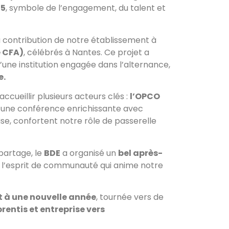
25
, symbole de l’engagement, du talent et
a contribution de notre établissement à
e CFA)
, célébrés à Nantes. Ce projet a
d’une institution engagée dans l’alternance,
e.
cueillir plusieurs acteurs clés :
l’OPCO
 une conférence enrichissante avec
ise, confortent notre rôle de passerelle
 partage, le
BDE
a organisé un
bel après-
e l’esprit de communauté qui anime notre
 à une nouvelle année
, tournée vers de
ntis et entreprise vers