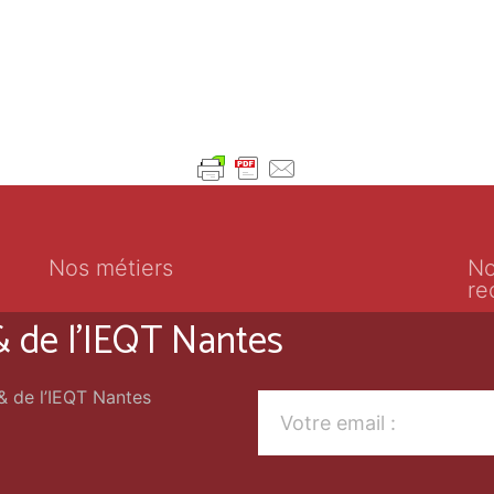
Nos métiers
No
re
 & de l'IEQT Nantes
 & de l’IEQT Nantes