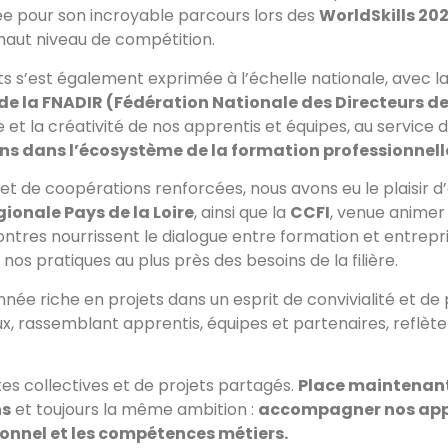
 pour son incroyable parcours lors des
WorldSkills 20
haut niveau de compétition.
s s’est également exprimée à l’échelle nationale, avec l
e la FNADIR (Fédération Nationale des Directeurs d
 et la créativité de nos apprentis et équipes, au service 
ns dans l’écosystème de la formation professionnell
de coopérations renforcées, nous avons eu le plaisir d’ac
ionale Pays de la Loire
, ainsi que la
CCFI
, venue animer
ontres nourrissent le dialogue entre formation et entrepr
 nos pratiques au plus près des besoins de la filière.
nnée riche en projets dans un esprit de convivialité et de
, rassemblant apprentis, équipes et partenaires, reflèt
tes collectives et de projets partagés.
Place maintenant
ns
et toujours la même ambition :
accompagner nos appre
ionnel et les compétences métiers.