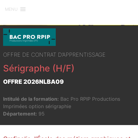
MENU
OFFRE DE CONTRAT D’APPRENTISSAGE
Sérigraphe (H/F)
OFFRE 2026NLBA09
Intitulé de la formation:
Bac Pro RPIP Productions
Imprimées option sérigraphie
Département:
95