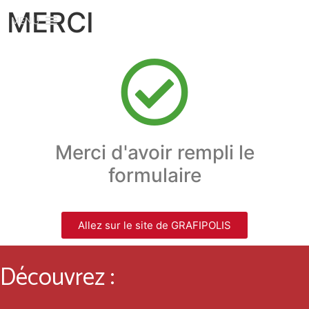
MERCI
MENU
Merci d'avoir rempli le
formulaire
Allez sur le site de GRAFIPOLIS
Découvrez :