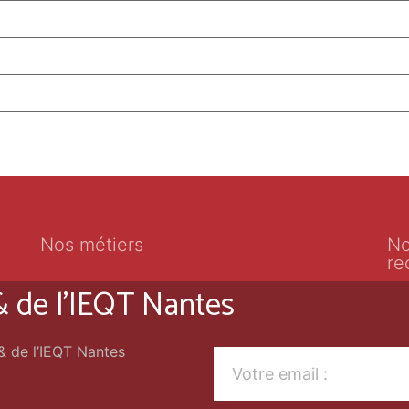
Nos métiers
No
re
 & de l'IEQT Nantes
 & de l’IEQT Nantes