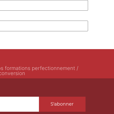
s formations perfectionnement /
conversion
S'abonner