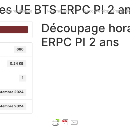
es UE BTS ERPC PI 2 a
Apprentissage
Nos métiers
Reconversion / Perfect
Découpage hora
ERPC PI 2 ans
666
0.24 KB
1
ptembre 2024
ptembre 2024