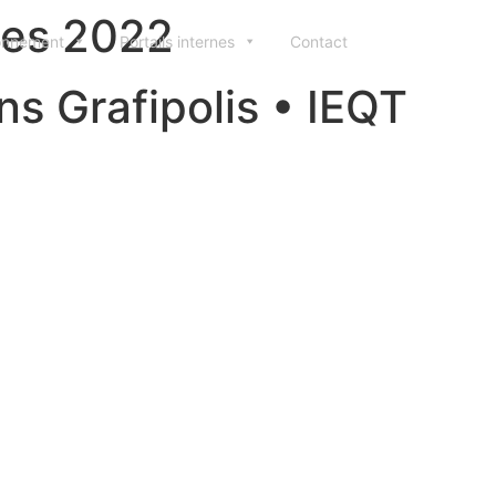
tes 2022
ionnement
Portails internes
Contact
s Grafipolis • IEQT