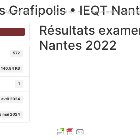
 Grafipolis • IEQT Nan
Apprentissage
Nos métiers
Reconversion / Perfect
Résultats examen
Nantes 2022
572
140.84 KB
1
 avril 2024
3 mai 2024