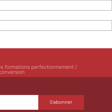
s formations perfectionnement /
conversion
S'abonner