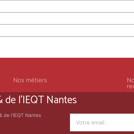
Nos métiers
No
re
 & de l'IEQT Nantes
 & de l’IEQT Nantes